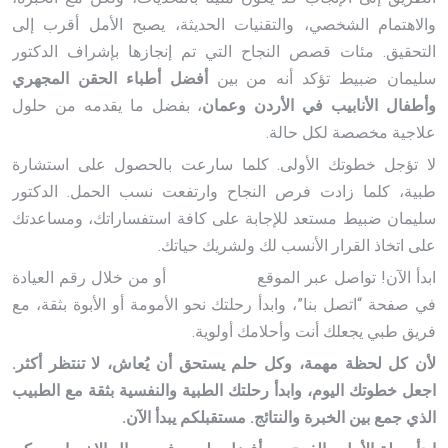
والاهتمام الشخصي، والتقنيات الحديثة، يصبح الأمل أقرب إلى
التحقيق. مئات قصص النجاح التي تم إنجازها بإشراف الدكتور
سليمان ضبيط تؤكد أنه من بين
أفضل أطباء الحقن المجهري
وأطفال الأنابيب في الأردن وعمان
، بفضل ما يقدمه من حلول
علاجية مخصصة لكل حالة.
لا تؤجل خطوتك الأولى. كلما سارعت بالحصول على استشارة
طبية، كلما زادت فرص النجاح وارتفعت نسب الحمل. الدكتور
سليمان ضبيط مستعد للإجابة على كافة استفساراتك، ومساعدتك
على اتخاذ القرار الأنسب لك ولشريك حياتك.
ابدأ الآن! تواصل عبر الموقع
drdabit.com
أو من خلال رقم العيادة
في صفحة “اتصل بنا”، وابدأ رحلتك نحو الأمومة أو الأبوة بثقة، مع
فريق طبي يجعلك أنت وأحلامك أولوية.
لأن كل لحظة مهمة، وكل حلم يستحق أن يُعاش، لا تنتظر أكثر.
اجعل خطوتك اليوم، وابدأ رحلتك الطبية والنفسية بثقة مع الطبيب
الذي جمع بين الخبرة والنتائج. مستقبلكم يبدأ الآن.