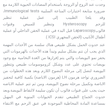
وجدت عند الزوج أو الزوجة باستخدام المضادات الحيوية اللازمة مع
ضرورة متابعة اختبارات المناعة السلبية
Immunological tests
،
وقد يلجا الطبيب إلى عمل عملية تنظير
للرحم
Hysteroscopy
وتنظير للمبيض وقنوات
فالوب
Laparoscopy
قبل البدء في عملية الحقن الداخلي أو عملية
أطفال الأنابيب (الحقن المجهري
ICSI
).
عند حدوث الحمل بشكل طبيعي هناك سلسة من الأحداث المهمة
الذي يجب أن تتم بشكل سليم وتبدأ هذه الأحداث بالهرمونات التي
يحفز نمو البويضات والتي يتم إفرازها من الغدة النخامية مع وجود
بويضات تحتوي على عدد وشكل كروموسومات طبيعي وتتطور
البويضة لتصل إلى مرحلة النضوج اللازم وبعد هذه الخطوات من
الضروري تواجد هرمون
LH
(هرمون الاباضة) بكمية كافية لتحفيز
الاباضة وتكميل مرحلة نضوج البويضة، ومن ثم تتم عملية الاباضه
حيث يجب على قنوات فالوب أن تكون سليمة لالتقاط البويضة.وبعد
حدوث الجماع الطبيعي تتقدم الحيوانات المنوية في المهبل
بمساعدة المادة المخاطية الموجودة في عنق الرحم مع الانتقاء