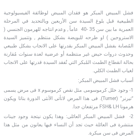
فشل المبيض المبكر هو فقدان المبيض لوظائفة الفيسيولوجية
الطبيعية قبل بلوغ السيدة سن الأربعين وبالتحديد في المرحلة
العمرية ما بين سن 35 -40 عاماً , وعدم انتاجه للهرمون الجنسي (
الاستروجين ) او طرحه للبويضة بشكل منتظم , وتتميز السيدة
المُصابة بفشل المبيض المبكر بقدرتها على الانجاب بشكل طبيعي
وحدوث دروات حيض غير منتظمة أو عرضية لعدة سنوات مُقارنة
بحالة انقطاع الطمث المُبكر التي تُفقد السيدة قدرتها على الانجاب
لغياب الطمث الكلي
.
أ
سباب فشل المبيض المبكر:
1- وجود خلل كرموسومى مثل نقص كرموسوم
x
فى مرض يسمى
“تيرنر”
(Turner)
. فى هذا المرض لاتأتى الأنثى الدورة بتاتا ويكون
هرمونا
FSH& LH
مرتفعان جدا
.
2-
فشل المبيض المبكر العائلى: وهذا يكون نيتجة وجود جينات
منتشرة فى العائلة حيث تجد أن النساء فيها يعانون من مثل هذا
المرض فى سن مبكرة
.