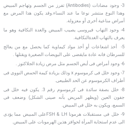
3- وجود مضادات
(Antibodies)
تفرز من الجسم وتهاجم المبيض
وهذا النوع منتشر نوعا ما عند النساء.وقد يكون هذا المرض مع
أمراض مناعية أخرى أو معزولة
.
4- وجود التهاب فيروسى يصيب المبيض والغدة النكافية وهو ما
يعرف بالتهاب الغدةالنكافية
.
5-
أخذ اشعاعات أو أخذ مواد كيماوية كما يحصل مع من يعالج
للسرطان فانه عادة مايقضى على البويضات الصغيرة ويقتلها
.
6- وجود أمراض فى أيض الجسم مثل مرض زيادة الجلاكتوز
.
7- وجود خلل فى كرموسوم
x
وذلك بزيادة كيمة الحمض النووى فى
أطراف الكرموسوم عن الحد الطبيعى
.
8- خلل بصفة سائدة فى كرموسوم رقم 3. يكون فيه خلل فى
جفون العين (ويظهر المريض بأنه صينى الشكل) وضعف فى
السمع، ويكون به خلل فى المبيض
.
9- خلل فى مستقبلات هرمونا
FSH & LH
على المبيض مما يؤدى
الى عدم استجابة المرأة لحوافز هذين الهرمونات على المبيض
.