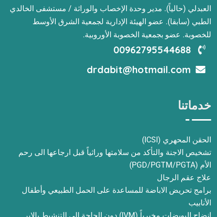
العبدلي (حالياً). مدير وحدة الإخصاب والوراثة / مستشفى الخالدي
الطبي (سابقا). عضو الهيئة الإدارية لجمعية الشرق الأوسط
للخصوبة. عضو بجمعية الخصوبة الأوروبية.
00962795544688
drdabit@hotmail.com
خدماتنا
الحقن المحهري (ICSI)
تشخيص الاجنة والتأكد من سلامتها وراثياً قبل ارجاعها الى رحم
الأم (PGD/PGTM/PGTA)
علاج عقم الرجال
برامج تحريض الاباضة للمساعدة على الحمل الطبيعي وأطفال
الأنابيب
إنضاج البويضات مخبرياً (IVM) دون الحاجة الى التنشيط بالإبر