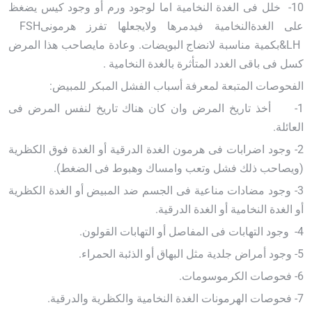
10-
خلل فى الغدة النخامية اما لوجود ورم أو وجود كيس يضغظ
على الغدةالنخامية فيدمرها ولايجعلها تفرز هرمونى
FSH
&LH
بكمية مناسبة لانضاج البويضات. وعادة مايصاحب هذا المرض
كسل فى باقى الغدد المتأثرة بالغدة النخامية
.
الفحوصات المتبعة لمعرفة أسباب الفشل المبكر للمبيض
:
1-
أخذ تاريخ المرض وان كان هناك تاريخ لنفس المرض فى
العائلة.
2- وجود اضرابات فى هرمون الغدة الدرقية أو الغدة فوق الكظرية
(ويصاحب ذلك فشل وتعب وامساك وهبوط فى الضغط).
3- وجود مضادات مناعية فى الجسم ضد المبيض أو الغدة الكظرية
أو الغدة النخامية أو الغدة الدرقية.
4-
وجود التهابات فى المفاصل أو التهابات القولون
.
5- وجود أمراض جلدية مثل البهاق أو الذئبة الحمراء.
6- فحوصات الكرموسومات.
7- فحوصات الهرمونات الغدة النخامية والكظرية والدرقية
.