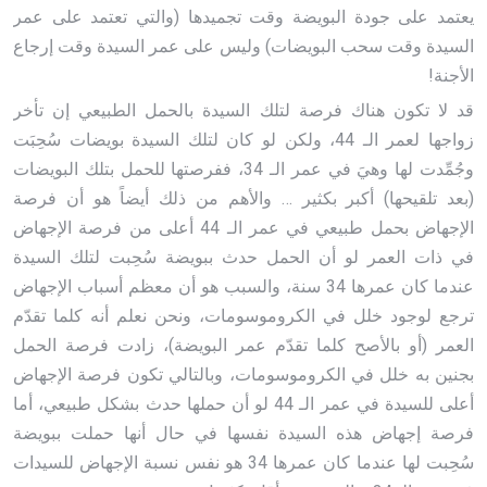
يعتمد على جودة البويضة وقت تجميدها (والتي تعتمد على عمر
السيدة وقت سحب البويضات) وليس على عمر السيدة وقت إرجاع
الأجنة!
قد لا تكون هناك فرصة لتلك السيدة بالحمل الطبيعي إن تأخر
زواجها لعمر الـ 44، ولكن لو كان لتلك السيدة بويضات سُحِبَت
وجُمِّدت لها وهيَ في عمر الـ 34، ففرصتها للحمل بتلك البويضات
(بعد تلقيحها) أكبر بكثير … والأهم من ذلك أيضاً هو أن فرصة
الإجهاض بحمل طبيعي في عمر الـ 44 أعلى من فرصة الإجهاض
في ذات العمر لو أن الحمل حدث ببويضة سُحِبت لتلك السيدة
عندما كان عمرها 34 سنة، والسبب هو أن معظم أسباب الإجهاض
ترجع لوجود خلل في الكروموسومات، ونحن نعلم أنه كلما تقدّم
العمر (أو بالأصح كلما تقدّم عمر البويضة)، زادت فرصة الحمل
بجنين به خلل في الكروموسومات، وبالتالي تكون فرصة الإجهاض
أعلى للسيدة في عمر الـ 44 لو أن حملها حدث بشكل طبيعي، أما
فرصة إجهاض هذه السيدة نفسها في حال أنها حملت ببويضة
سُحِبت لها عندما كان عمرها 34 هو نفس نسبة الإجهاض للسيدات