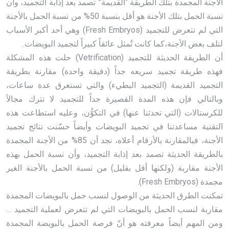
الأجنة المجمدة بتلك الطريقة “القديمة” تصمد بعد إذابة التجميد، وأن
نسبة الحمل بتلك الأجنة هو أقل بنسبة 50% من نسبة الحمل بالأجنة
التي لم تتعرض للتجميد (Fresh Embryos) وهي أحد أكبر الأسباب
لتلف بعض الأجنة،كما كانت تُمثل عائقاً كبيراً لتجميد البويضات.
أن الطريقة الحديثة للتجميد (Vetrification) حلت هذه المشكلة
فهذه طريقة تجميد سريعه جداً (دقيقة واحدة) مقارنة بطريقة
التجميد القديمة (التجميد البطيء) والتي تستغرق عدة ساعات،
وبالتالي فإن هذه المدة القصيرة جداً للتجميد لا تترك مجالاً
للكرستالات (التي تحدثنا عنها) في التكوُّن، وعليه استطاعت هذه
التقنية مساعدتنا في تجميد البويضات وأيضاً حسّنت نتائج تجميد
الأجنة، فبالمقارنة بالأرقام أعلاه، نجد أن 85% من الأجنة المجمدة
بالطريقة الحديثة تصمد بعد إذابة التجميد، وأن نسبة الحمل بهذه
الأجنة مقاربة (ولكنها أقل بقليل) من نسبة الحمل بالأجنة الغير
مجمدة (Fresh Embryos).
تمكنت الطرق الحديثة من الوصول لنسب حمل بالبويضات المجمدة
مقاربة لنسب الحمل بالبويضات التي لم تتعرض لعملية التجميد …
ومن المهم أيضاً معرفته هو أنّ فرصة الحمل بالبويضة المجمدة