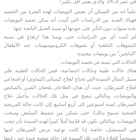
في عمر الـ 34، والذي يعتبر أقل بكثير!
علماً انه من الممكن أن تعيش البويضات لهذه الفترة من التجميد
فهناك العديد من الدراسات التي أثبتت أنه يمكن تجميد البويضات
عدة سنوات دون التأثر على جودتها أو نسبة الحمل الناتجة عنها.
لم تُثبت أي من الدراسات حتى يومنا هذا ارتفاع في نسبة
التشوهات الخلقية أو تشوهات الكروموسومات عند الأطفال
“الناتجين” من بويضات مجمدة.
الحالات التي تستدعي تجميد البويضات:
هناك حالات طبية وحالات اجتماعية، فمن الحالات الطبية على
سبيل المثال السيدة التي تحتاج لعلاج كيميائي (كيماوي) أو اشعاعي
لعلاج السرطان، حيث أن هذان العلاجان يلحقان الضرر بالمبايض
والبويضات، وبالتالي ننصح في مثل تلك الحالات بتأجيل علاج
السرطان لمدة اسبوعين إلى أربع أسابيع (إن كانت حالة المريضة
الصحية تسمح بذلك)، حتى نتمكن من تنشيط المبايض وسحب
البويضات، وبالتالي نكون قد قدّمنا أملاً كبيراً لهذه السيدة بأن تنجب
في المستقبل، خاصة إذا كانت نوعية مرض السرطان لديها
مستجيباً للعلاج وكانت تلك السيدة في حالة صحية جيدة عند رغبتها