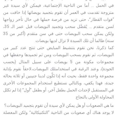
في الحمل … أما من الناحية الإجتماعية، فيمكن لأي سيدة غير
متزوجة تقدمت في العمر أن تقوم بتجميد بويضاتها إذا خافت من
“فوات القطار”، حتى تزيد من فرصة حملها في حال تأخر زواجها
لسن متقدم … يُفَضَّل سحب وتجميد البويضات قبل عمر الـ 35،
ولكن يمكن سحب البويضات حتى في سن متقدم (أكبر من 35
سنة) طالما أن تلك السيدة لا تزال لديها بويضات.
كما ذكرنا، نحن نقوم بتنشيط المبايض حتى تنتج عدد كبير من
البويضات، ثم نقوم بسحب البويضات ومن ثم تجميدها وحفظها في
مجموعات مكونة من 5 بويضات على سبيل المثال (بحسب
الجودة)، وعند الرغبة في استخدامتلك البويضات،لاحقاً نقوم بإذابة
مجموعة واحدة فقط، بحيث أنه إذا تَكَّون لدينا جنينين أو ثلاثة بحالة
جيدة، فهذا يكفي، وبالتالي نستطيع استخدام المجموعات الأخرى
في المستقبل لإحداث الحمل بطفل آخر، أو بطفل “أول” إذا لم تكلل
المحاولة الأولى بالنجاح.
ما هي الصعوبات أو هل يمكن لأي سيدة أن تقوم بتجميد البويضات؟
لا يوجد هناك أي صعوبات من الناحية “التكنيكالية” ولكن المعضلة