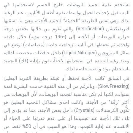
تستخدم تقنية تجميد البويضات خارج الجسم لاستخدامها في
المستقبل لإحداث الحمل بواسطة تقنية أطفال الأنابيب، عند الرغبة
بذلك وهي نفس الطريقة “الحديثة” لتجميد الأجنة، وهيَ ما نسمّيها
ڤتريفيكيشن (Vetrification) والتي نقوم من خلالها بخفض درجة
حرارة البويضات أو الأجنة إلى (-196 درجة مؤية) خلال دقيقة
واحدة، ثم نحفظها في أنابيب زجاجية خاصة (مصاصات) توضع في
سائل النيتروجين (Liquid Nitrogen) داخل حافظات مخصصة لذلك،
وعند رغبة السيدة في استخدامها لاحقاً، نقوم بإذابة (فك) التجميد
باستخدام مواد و تقنية خاصة لذلك.
في السابق كانت الأجنة تحفظ أو تجمّد بطريقة التبريد البطيئ
(SlowFreezing)، وبالرغم من أن هذه التقنية خدمت البشرية لعدة
سنوات، لكنها لم تكن مناسبة لتجميد البويضات، لأن البويضات هي
أكثر “رقّة” من الأجنة، وكانت احدى مشاكل التجميد البطيئ هو
تكُّون الكرستالات (Crystals) داخل بعض الأجنة، مما قد يؤدي إلى
تلف تلك الأجنة عند تجميدها أو على عدم قدرتها على الحياة أو
الانقسام عند إذابة التجميد، وهذا هو السبب في أن 50% فقط من