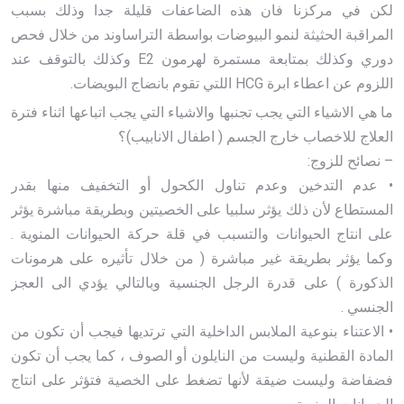
لكن في مركزنا فان هذه الضاعفات قليلة جدا وذلك بسبب
المراقبة الحثيثة لنمو البيوضات بواسطة التراساوند من خلال فحص
دوري وكذلك بمتابعة مستمرة لهرمون E2 وكذلك بالتوقف عند
اللزوم عن اعطاء ابرة HCG اللتي تقوم بانضاج البويضات.
ما هي الاشياء التي يجب تجنبها والاشياء التي يجب اتباعها اثناء فترة
العلاج للاخصاب خارج الجسم ( اطفال الانابيب)؟
– نصائح للزوج:
• عدم التدخين وعدم تناول الكحول أو التخفيف منها بقدر
المستطاع لأن ذلك يؤثر سلبيا على الخصيتين وبطريقة مباشرة يؤثر
على انتاج الحيوانات والتسبب في قلة حركة الحيوانات المنوية .
وكما يؤثر بطريقة غير مباشرة ( من خلال تأثيره على هرمونات
الذكورة ) على قدرة الرجل الجنسية وبالتالي يؤدي الى العجز
الجنسي .
• الاعتناء بنوعية الملابس الداخلية التي ترتديها فيجب أن تكون من
المادة القطنية وليست من النايلون أو الصوف ، كما يجب أن تكون
فضفاضة وليست ضيقة لأنها تضغط على الخصية فتؤثر على انتاج