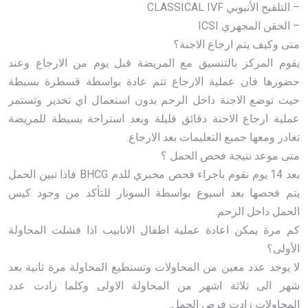
– التلقيح الأنبوبي CLASSICAL IVF
– الحقن المجهري ICSI
متى وكيف يتم ارجاع الاجنة؟
يقوم المركز بالتنسيق مع المريضة قبل يوم من الارجاع وعند
حضورها فان عملية الارجاع تتم عادة بواسطة قسطرة بسيطة
حيث توضع الاجنة داخل الرحم بدون استعمال اي تخدير وتستمر
عملية ارجاع الاجنة دقائق قليلة وبعد استراحة بسيطة للمريضة
تغادر ومعها جميع التعليمات بعد الارجاع.
متى موعد نتيجة فحص الحمل ؟
بعد 14 يوم نقوم باجراء فحص مخبري للدم BHCG فاذا تبين الحمل
يتم فحصها بعد اسبوع بواسطة السونار للتأكد من وجود كيس
الحمل داخل الرحم.
كم مرة يمكن اعادة عملية اطفال الانابيب اذا فشلت المحاولة
الأولى؟
لا يوجد عدد معين من المحاولات وتستطيع المحاولة مرة ثانية بعد
شهر الى ثلاثة اشهر من المحاولة الاولى وكلما زادت عدد
المحاولات زادت فرص الحمل.