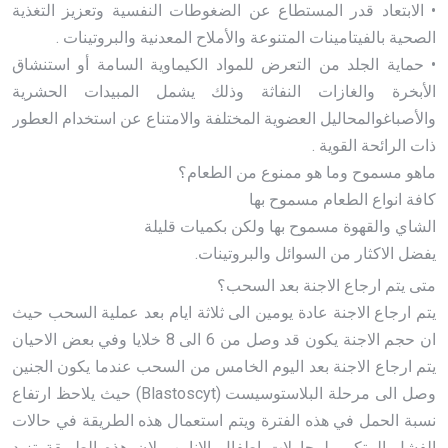
• الابتعاد قدر المستطاع عن الضغوطات النفسية وتعزيز التغذية
الصحية بالفيتامينات المتنوعة والأملاح المعدنية والبروتينات .
• حماية الجلد من التعرض للمواد الكيماوية السامة أو استنشاق
الأبخرة والغازات النفاثة وذلك يشمل المبيدات الحشرية
والأصباغوالمحاليل العضوية المختلفة والامتناع عن استخدام العطور
ذات الرائحة القوية .
ماهو مسموح وما هو ممنوع من الطعام؟
كافة انواع الطعام مسموح بها
الشاي والقهوة مسموح بها ولكن بكميات قليلة
يفضل الاكثار من السوائل والبروتينات.
متى يتم ارجاع الاجنة بعد السحب؟
يتم ارجاع الاجنة عادة يومين الى ثلاثة ايام بعد عملية السحب حيث
ان حجم الاجنة يكون قد وصل من 6 الى 8 خلايا وفي بعض الاحيان
يتم ارجاع الاجنة بعد اليوم الخامس من السحب عندما يكون الجنين
وصل الى مرحلة البلاستوسيست (Blastoscyt) حيث يلاحظ ارتفاع
نسبة الحمل في هذه الفترة ويتم استعمال هذه الطريقة في حالات
الفشل المتكرر لمحاولات اطفال الانابيب لان هذه الطريقة تزيد