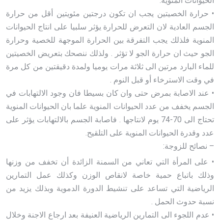
الحيوانات المنوية.
• حرارة الخصيتين يجب ان تكون درجتين مئويتين أقل من حرارة
الجسم العادية لان التعرض للحرارة يؤثر سلبيا على انتاج الحيوانات
المنوية فلذلك يجب التفرقة بين الحرارة الموجهة للخصية وحرارة
الجو حيث ان حرارة الجو لا تؤثر . ولذلك ننصحك بتعريض الخصيتين
للماء البارد مرتين الى ثلاثة مرات يوميا ولمدة دقيقتين من كل مرة
في وقت الاسترخاء أو قبل النوم .
• عند الاصابة بمرض حتى وان كان بسيطا فان وجود الالتهابات في
الجسم يخفف من عدد الحيوانات المنوية علما بان الحيوانات المنوية
تحتاج الى 70-74 يوم لانتاجها . فاصابة الجسم بالالتهابات يؤثر على
عدد وقدرة الحيوانات المنوية على التلقيح.
– نصائح للزوجة:
• على المرأة التي تعاني من السمنة الزائدة أن تخفف من وزنها
وذلك باتباع حمية خاصة لانقاص الوزن وكذلك عمل التمارين
الرياضية التي تساعد على تنشيط الدورة الدموية وبذلك يزيد من
نسبة حدوث الحمل .
• عدم اللجوء الى التمارين الرياضية العنيفة بعد ارجاع الاجنة وخلال