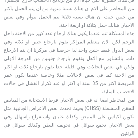
هل هناك خطورة على حياة الأم من برنامج الاخصاب خارج الجسم؟
من المخاطر على الام ان هناك نسبة مئوية من ان يتم الحمل باكثر
من جنين حيث ان هناك نسبة 25% يتم الحمل بتوأم وفي بعض
الاحيان هنالك حمل بثلاثة او اربعة اجنة.
هذه المشكلة تتم عندما يكون هناك ارجاع عدد كبير من الاجنة داخل
الرحم لكن الان معظم المراكز تقوم بارجاع جنين او ثلاثة وفي
بعض الدول فقط جنين واحد لذا حرصنا في مركزنا ان يتم الارجاع
دائما بالتشاور مع الاهل ونقوم بارجاع جنينين من الدرجة الاولى
ولكن في بعض الحالات وهي قليلة جدا نقوم بارجاع ثلاث او اكثر
من الاجنة كما في بعض الاحالات مثلا وخاصة عندما يكون عمر
المريضة اكثر من 35 سنة او اكثر او عند تكرار الفشل في حالات
الاخصاب السابقة.
من المخاطر ايضا انه في بعض الاحيان فرط الاستجابة من المبايض
للحقن المنشطة (OHSS) بحيث تحدث بعض الاعراض الجانبية مثل
تكوين اكياس على المبيض وكذلك غثيان واستفراغ واسهال وفي
بعض الاحيان تجمع سوائل في تجويف البطن وكذلك سوائل في
الرئتين.